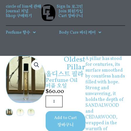
콘
circle of lim에 관해
Sign In 로그인
텐
Journal 저널
Join 회원가입
츠
Shop 구매하기
Cart 장바구니
로
건
Perfume 향수
Body Care 바디 케어
너
뛰
기
Oldest
A pillar has stood
for centuries, its
Pillar
surface smoothed
올디스트 필라
by countless hands
Perfume Oil
filled with hope.
퍼퓸 오일
Strong and
$
60.00
unwavering, it
Oldest
holds the depth of
Pillar
SANDALWOOD
수
and
량
CEDARWOOD,
Add to Cart
wrapped in the
장바구니
warmth of