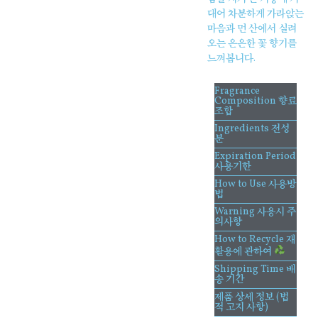
대어 차분하게 가라앉는
마음과 먼 산에서 실려
오는 은은한 꽃 향기를
느껴봅니다.
Fragrance
Composition 향료
조합
Ingredients 전성
분
Expiration Period
사용기한
How to Use 사용방
법
Warning 사용시 주
의사항
How to Recycle 재
활용에 관하여
Shipping Time 배
송 기간
제품 상세 정보 (법
적 고지 사항)