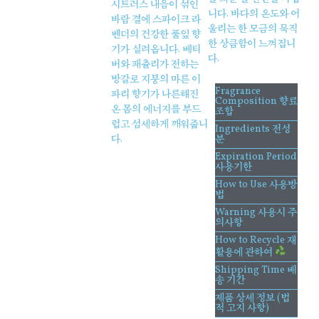
시트러스 내음이 섞인
니다. 바다의 온도와 어
바람 결에 스파이크 라
울리는 한 모금의 묵직
벤더의 건강한 풀잎 향
한 상큼함이 느껴집니
기가 실려옵니다. 베티
다.
버와 패츌리가 전하는
방갈로 지붕의 마른 이
Fragrance
파리 향기가 나른해진
Composition 향료
온 몸의 에너지를 부드
조합
럽고 섬세하게 깨워줍니
Ingredients 전성
분
다.
Expiration Period
사용기한
How to Use 사용방
법
Warning 사용시 주
의사항
How to Recycle 재
활용에 관하여
Shipping Time 배
송 기간
제품 상세 정보 (법
적 고지 사항)