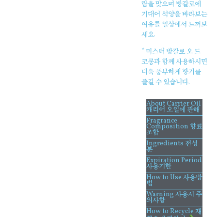
람을 맞으며 방갈로에
기대어 석양을 바라보는
여유를 일상에서 느껴보
세요.
* 미스터 방갈로 오 드
코롱과 함께 사용하시면
더욱 풍부하게 향기를
즐길 수 있습니다.
About Carrier Oil
캐리어 오일에 관해
Fragrance
Composition 향료
조합
Ingredients 전성
분
Expiration Period
사용기한
How to Use 사용방
법
Warning 사용시 주
의사항
How to Recycle 재