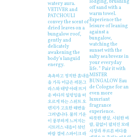
lodging, brushing
watery aura.
off sand with a
VETIVER and
warm towel.
PATCHOULI
Experience the
convey the scent of
leisure of leaning
dried leaves on a
against a
bungalow roof,
bungalow,
gently and
watching the
delicately
sunset with the
awakening the
salty sea breeze in
body’s languid
your everyday
energy.
life. * Pair it with
MISTER
촉촉하고 정직한 흙내음
BUNGALOW Eau
을 가득 머금은 레몬그
de Cologne for an
라스와 태양 아래 뜨거
even more
운 바다의 일렁임을 떠
luxuriant
오르게 하는 스위트 오
fragrance
렌지가 고요한 해변을
experience.
그려냅니다. 물의 기운
따뜻한 햇살, 시원한 바
이 풍부하게 느껴지는
람, 끝없이 펼쳐진 모래
시트러스 내음이 섞인
사장과 푸르른 바다를
바람 결에 스파이크 라