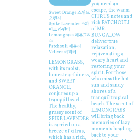
you need an
escape, the warm
Sweet Orange 스위트
CITRUS notes and
오렌지
rich PATCHOULI
Spike Lavender 스파
of MR.
이크 라벤더
BUNGALOW
Lemongrass 레몬그라
스
deliver true
Patchouli 패츌리
relaxation,
Vetiver 베티버
rejuvenating a
weary heart and
LEMONGRASS,
restoring your
with its moist,
spirit. For those
honest earthiness,
who miss the hot
and SWEET
sun and sandy
ORANGE,
shores of a
conjures up a
tranquil tropical
tranquil beach.
beach. The scent of
The healthy,
LEMONGRASS
grassy scent of
will bring back
SPIKE LAVENDER
memories of lazy
is carried on a
moments heading
breeze of citrus,
back to your
which has a rich,