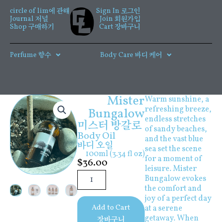
콘
circle of lim에 관해
Sign In 로그인
텐
Journal 저널
Join 회원가입
츠
Shop 구매하기
Cart 장바구니
로
건
Perfume 향수
Body Care 바디 케어
너
뛰
기
Mister
Warm sunshine, a
refreshing breeze,
Bungalow
endless stretches
미스터 방갈로
of sandy beaches,
Body Oil
and the vast blue
바디 오일
sea set the scene
100ml (3.34 fl oz)
for a moment of
$
36.00
leisure. Mister
Mister
Bungalow evokes
Bungalow
the comfort and
수
joy of a perfect day
량
Add to Cart
at a serene
getaway. When
장바구니