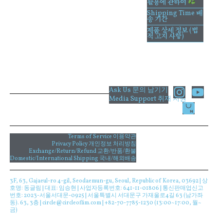
활용에 관하여
Shipping Time 배
송 기간
제품 상세 정보 (법
적 고지 사항)
I
Y
Ask Us 문의 남기기
Media Support 취재 지원
n
o
s
u
t
t
a
u
Terms of Service 이용약관
Privacy Policy 개인정보 처리방침
g
b
Exchange/Return/Refund 교환/반품/환불
Domestic/International Shipping 국내/해외배송
r
e
a
3F, 63, Gajaeul-ro 4-gil, Seodaemun-gu, Seoul, Republic of Korea, 03692 | 상
m
호명: 동글림 | 대표: 임승현 | 사업자등록번호: 641-11-01806 | 통신판매업신고
번호: 2023-서울서대문-0925 | 서울특별시 서대문구 가재울로4길 63 (남가좌
동). 63, 3층 | circle@circleoflim.com | +82-70-7785-1230 (13:00~17:00, 월~
금)