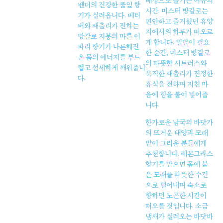
배경으로 즐기는 여유의
벤더의 건강한 풀잎 향
시간. 미스터 방갈로는
기가 실려옵니다. 베티
편안하고 즐거웠던 휴양
버와 패츌리가 전하는
지에서의 하루가 떠오르
방갈로 지붕의 마른 이
게 합니다. 일탈이 필요
파리 향기가 나른해진
한 순간, 미스터 방갈로
온 몸의 에너지를 부드
의 따뜻한 시트러스와
럽고 섬세하게 깨워줍니
묵직한 패츌리가 진정한
다.
휴식을 전하며 지친 마
음에 힘을 불어 넣어줍
니다.
한가로운 남국의 바닷가
의 뜨거운 태양과 모래
밭이 그리운 분들에게
추천합니다. 레몬그라스
향기를 맡으면 몸에 붙
은 모래를 따뜻한 수건
으로 털어내며 숙소로
향하던 노곤한 시간이
떠오를 것입니다. 소금
냄새가 실려오는 바닷바