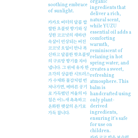
organic
soothing embrace
ingredients that
of sunlight.
deliver a rich,
natural scent,
카카오 버터의 달콤 쌉
while YUZU
쌀한 초콜릿 향기와 싱
essential oil adds a
싱한 코코넛의 새하얀
comforting
속살이 연상되는 버진
warmth,
코코넛 오일이 만나 폭
reminiscent of
신하고 달콤한 핫초콜릿
relaxing in hot
의 구르망 향기를 자아
spring water, and
냅니다. 그 위에 유자 한
creates a sweet,
조각의 상큼한 시트러스
refreshing
가 수채화 물감처럼 번
atmosphere. This
져나가면, 메마른 공기
balm is
handcrafted using
로 가득했던 겨울의 아
only plant-
침은 어느새 촉촉하고
derived
온화한 햇살의 온기로
ingredients,
가득 찹니다.
ensuring it’s safe
for use on
children.
카카 코코 밤은 보습력