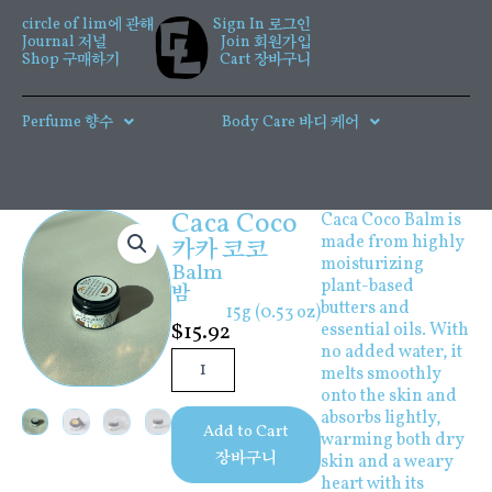
콘
circle of lim에 관해
Sign In 로그인
텐
Journal 저널
Join 회원가입
츠
Shop 구매하기
Cart 장바구니
로
건
Perfume 향수
Body Care 바디 케어
너
뛰
기
Caca Coco
Caca Coco Balm is
made from highly
카카 코코
moisturizing
Balm
plant-based
밤
butters and
15g (0.53 oz)
$
15.92
essential oils. With
no added water, it
Caca
melts smoothly
Coco
onto the skin and
수
absorbs lightly,
량
Add to Cart
warming both dry
장바구니
skin and a weary
heart with its