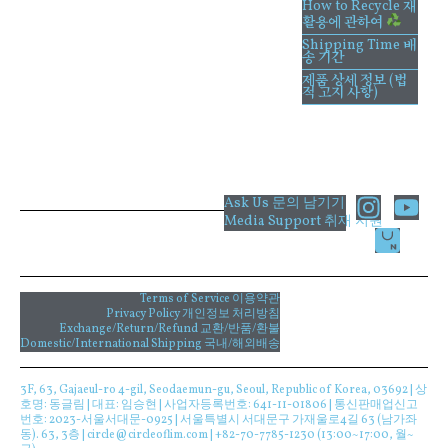
How to Recycle 재
활용에 관하여
Shipping Time 배
송 기간
제품 상세 정보 (법
적 고지 사항)
I
Y
Ask Us 문의 남기기
Media Support 취재 지원
n
o
s
u
t
t
a
u
Terms of Service 이용약관
Privacy Policy 개인정보 처리방침
g
b
Exchange/Return/Refund 교환/반품/환불
Domestic/International Shipping 국내/해외배송
r
e
a
3F, 63, Gajaeul-ro 4-gil, Seodaemun-gu, Seoul, Republic of Korea, 03692 | 상
m
호명: 동글림 | 대표: 임승현 | 사업자등록번호: 641-11-01806 | 통신판매업신고
번호: 2023-서울서대문-0925 | 서울특별시 서대문구 가재울로4길 63 (남가좌
동). 63, 3층 | circle@circleoflim.com | +82-70-7785-1230 (13:00~17:00, 월~