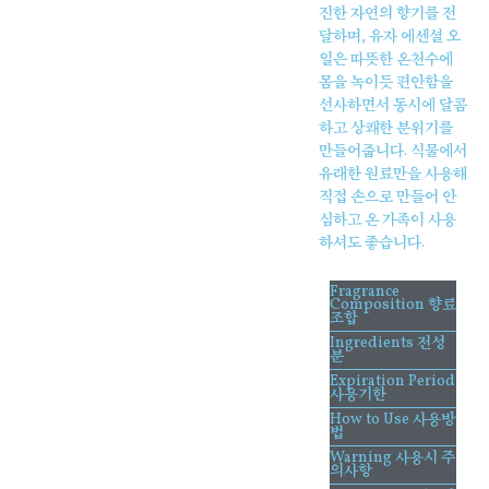
진한 자연의 향기를 전
달하며, 유자 에센셜 오
일은 따뜻한 온천수에
몸을 녹이듯 편안함을
선사하면서 동시에 달콤
하고 상쾌한 분위기를
만들어줍니다. 식물에서
유래한 원료만을 사용해
직접 손으로 만들어 안
심하고 온 가족이 사용
하셔도 좋습니다.
Fragrance
Composition 향료
조합
Ingredients 전성
분
Expiration Period
사용기한
How to Use 사용방
법
Warning 사용시 주
의사항