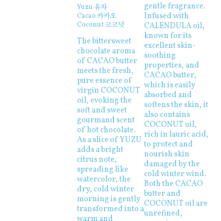
gentle fragrance.
Yuzu 유자
Infused with
Cacao 카카오
Coconut 코코넛
CALENDULA oil,
known for its
The bittersweet
excellent skin-
chocolate aroma
soothing
of CACAO butter
properties, and
meets the fresh,
CACAO butter,
pure essence of
which is easily
virgin COCONUT
absorbed and
oil, evoking the
softens the skin, it
soft and sweet
also contains
gourmand scent
COCONUT oil,
of hot chocolate.
rich in lauric acid,
As a slice of YUZU
to protect and
adds a bright
nourish skin
citrus note,
damaged by the
spreading like
cold winter wind.
watercolor, the
Both the CACAO
dry, cold winter
butter and
morning is gently
COCONUT oil are
transformed into a
unrefined,
warm and