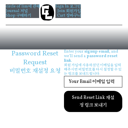
콘
circle of lim에 관해
Sign In 로그인
텐
Journal 저널
Join 회원가입
츠
Shop 구매하기
Cart 장바구니
로
건
너
뛰
기
Password Reset
Enter your
signup email
, and
we’ll send a
password reset
Request
link
.
회원 가입에 사용하셨던 이메일을 입력
비밀번호 재설정 요청
해주시면 비밀번호를 다시 설정할 수 있
는 링크를 보내드립니다.
Send Reset Link 재설
정 링크 보내기