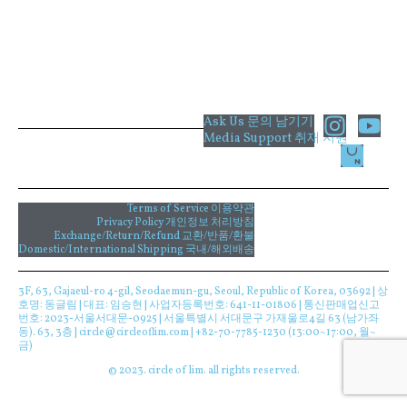
I
Y
Ask Us 문의 남기기
Media Support 취재 지원
n
o
s
u
t
t
a
u
Terms of Service 이용약관
Privacy Policy 개인정보 처리방침
g
b
Exchange/Return/Refund 교환/반품/환불
Domestic/International Shipping 국내/해외배송
r
e
a
3F, 63, Gajaeul-ro 4-gil, Seodaemun-gu, Seoul, Republic of Korea, 03692 | 상
m
호명: 동글림 | 대표: 임승현 | 사업자등록번호: 641-11-01806 | 통신판매업신고
번호: 2023-서울서대문-0925 | 서울특별시 서대문구 가재울로4길 63 (남가좌
동). 63, 3층 | circle@circleoflim.com | +82-70-7785-1230 (13:00~17:00, 월~
금)
© 2023. circle of lim. all rights reserved.