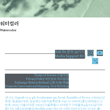
워터컬러
Watercolor
I
Y
Ask Us 문의 남기기
Media Support 취재 지원
n
o
s
u
t
t
a
u
Terms of Service 이용약관
Privacy Policy 개인정보 처리방침
g
b
Exchange/Return/Refund 교환/반품/환불
Domestic/International Shipping 국내/해외배송
r
e
a
3F, 63, Gajaeul-ro 4-gil, Seodaemun-gu, Seoul, Republic of Korea, 03692 | 상
m
호명: 동글림 | 대표: 임승현 | 사업자등록번호: 641-11-01806 | 통신판매업신고
번호: 2023-서울서대문-0925 | 서울특별시 서대문구 가재울로4길 63 (남가좌
동). 63, 3층 | circle@circleoflim.com | +82-70-7785-1230 (13:00~17:00, 월~