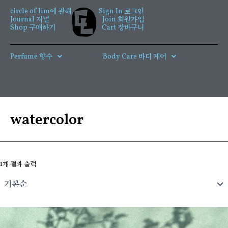
콘
circle of lim에 관해
Sign In 로그인
텐
Journal 저널
Join 회원가입
츠
Shop 구매하기
Cart 장바구니
로
건
Perfume 향수
Body Care 바디 케어
너
뛰
기
watercolor
1개 결과 출력