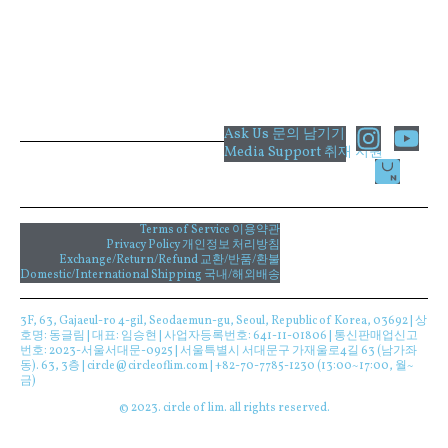
I
Y
Ask Us 문의 남기기
Media Support 취재 지원
n
o
s
u
t
t
a
u
Terms of Service 이용약관
Privacy Policy 개인정보 처리방침
g
b
Exchange/Return/Refund 교환/반품/환불
Domestic/International Shipping 국내/해외배송
r
e
a
3F, 63, Gajaeul-ro 4-gil, Seodaemun-gu, Seoul, Republic of Korea, 03692 | 상
m
호명: 동글림 | 대표: 임승현 | 사업자등록번호: 641-11-01806 | 통신판매업신고
번호: 2023-서울서대문-0925 | 서울특별시 서대문구 가재울로4길 63 (남가좌
동). 63, 3층 | circle@circleoflim.com | +82-70-7785-1230 (13:00~17:00, 월~
금)
© 2023. circle of lim. all rights reserved.