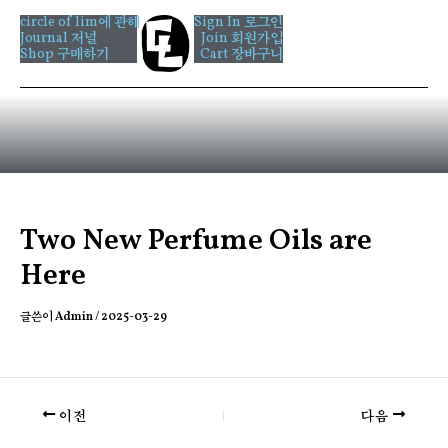
콘
circle of lim에 관해
Sign In 로그인
텐
Journal 저널
Join 회원가입
츠
Shop 구매하기
Cart 장바구니
로
건
너
뛰
기
Two New Perfume Oils are
Here
글쓴이
Admin
/
2025-03-29
이전
다음